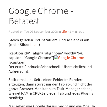
Google Chrome -
Betatest
Posted on Tue 02 September 2008 in
Life
• 1 min read
Gleich geladen und installiert...und so sieht er aus
(mehr Bilder
hier !
)
[caption id="" align="alignnone" width="640"
caption="Google Chrome"]
[/caption]
Der erste Eindruck: Sehr schnell, Übersichtlich und
Aufgeräumt.
Sollte mal eine Seite einen Fehler im Rendern
erzeugen, dann stürzt nur der Tab ab und nicht der
ganze Browser. Man kann im Task-Manager sehen,
wieviel RAM & CPU-Zeit jeder Tab und jedes Plugins
benötigt.
Mal sehen was Google daraus macht und wie Mozilla