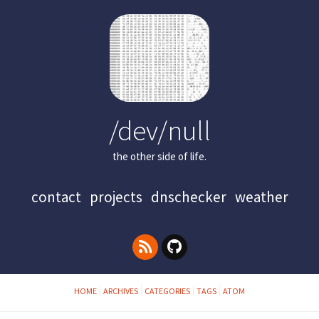
/dev/null
the other side of life.
contact
projects
dnschecker
weather
HOME
ARCHIVES
CATEGORIES
TAGS
ATOM