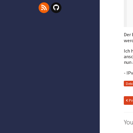
Der 
wer
Ich 
ansc
nun 
- IP
Deb
Pr
You