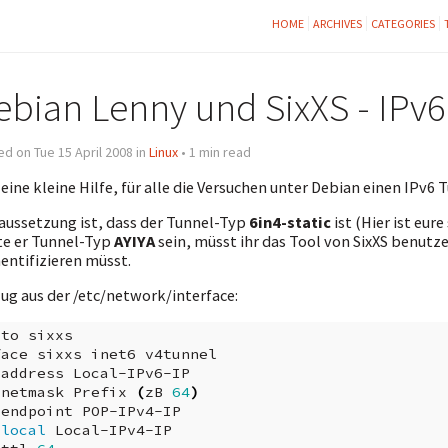
HOME
ARCHIVES
CATEGORIES
ebian Lenny und SixXS - IPv6
d on Tue 15 April 2008 in
Linux
• 1 min read
 eine kleine Hilfe, für alle die Versuchen unter Debian einen IP
aussetzung ist, dass der Tunnel-Typ
6in4-static
ist (Hier ist eur
te er Tunnel-Typ
AYIYA
sein, müsst ihr das Tool von SixXS benutz
entifizieren müsst.
ug aus der /etc/network/interface:
uto
sixxs

face
sixxs
inet6
address
netmask
Prefix
(
zB
64
)
endpoint
local