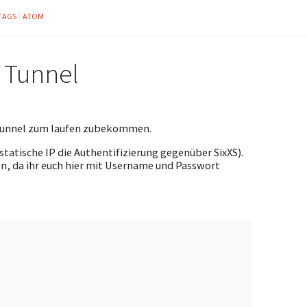
TAGS
ATOM
 Tunnel
v6 Tunnel zum laufen zubekommen.
e statische IP die Authentifizierung gegenüber SixXS).
en, da ihr euch hier mit Username und Passwort