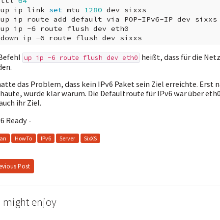
ttl
64
up
ip
link
set
mtu
1280
dev
up
ip
route
add
default
via
POP-IPv6-IP
dev
up
ip
-6
route
flush
dev
down
ip
-6
route
flush
dev
Befehl
heißt, dass für die Net
up ip -6 route flush dev eth0
den.
hatte das Problem, dass kein IPv6 Paket sein Ziel erreichte. Erst
haute, wurde klar warum. Die Defaultroute für IPv6 war über eth0.
auch ihr Ziel.
v6 Ready -
ian
HowTo
IPv6
Server
SixXS
evious Post
 might enjoy