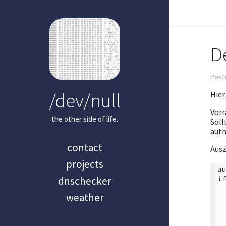
D
Poste
/dev/null
Hier
Vorr
the other side of life.
Soll
auth
contact
Ausz
projects
a
i
dnschecker
weather