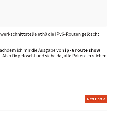
zwerkschnittstelle eth0 die IPv6-Routen gelöscht
 nachdem ich mir die Ausgabe von
ip -6 route show
 Also fix gelöscht und siehe da, alle Pakete erreichen
Next Post