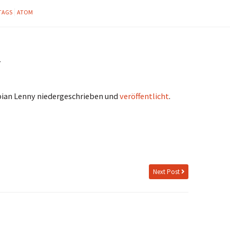
TAGS
ATOM
1
bian Lenny niedergeschrieben und
veröffentlicht
.
Next Post