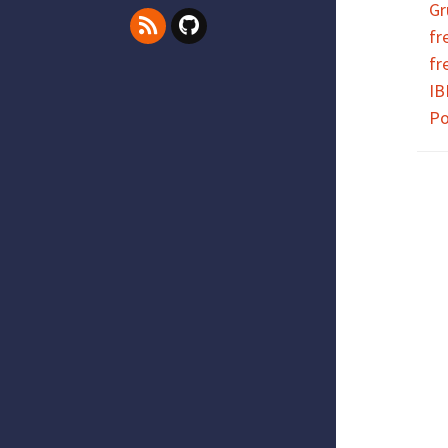
Gr
fr
fr
IB
Po