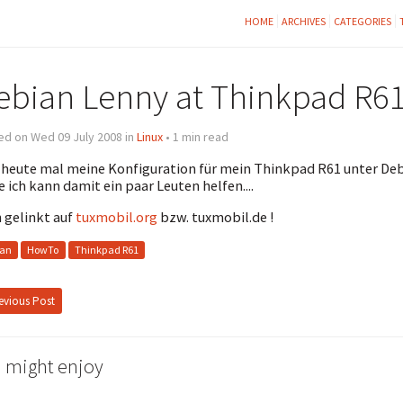
HOME
ARCHIVES
CATEGORIES
ebian Lenny at Thinkpad R6
ed on Wed 09 July 2008 in
Linux
• 1 min read
heute mal meine Konfiguration für mein Thinkpad R61 unter De
e ich kann damit ein paar Leuten helfen....
 gelinkt auf
tuxmobil.org
bzw. tuxmobil.de !
ian
HowTo
Thinkpad R61
evious Post
 might enjoy