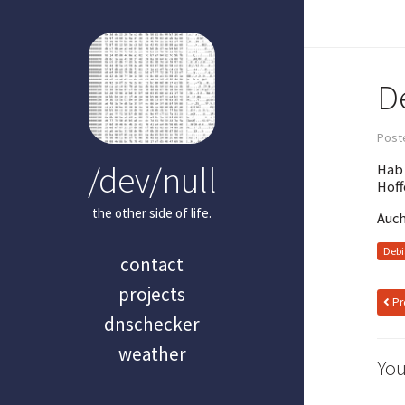
D
Post
/dev/null
Hab 
Hoff
the other side of life.
Auch
Deb
contact
projects
Pr
dnschecker
weather
You