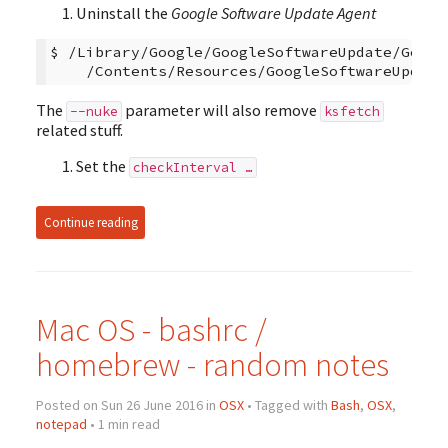
Uninstall the
Google Software Update Agent
$
/Library/Google/GoogleSoftwareUpdate/Googl
/Contents/Resources/GoogleSoftwareUpdate
The
parameter will also remove
--nuke
ksfetch
related stuff.
Set the
checkInterval …
Continue reading
Mac OS - bashrc /
homebrew - random notes
Posted on Sun 26 June 2016 in
OSX
• Tagged with
Bash
,
OSX
,
notepad
• 1 min read