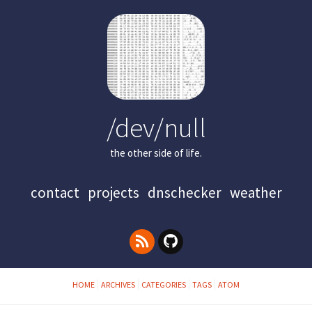
/dev/null
the other side of life.
contact
projects
dnschecker
weather
HOME
ARCHIVES
CATEGORIES
TAGS
ATOM