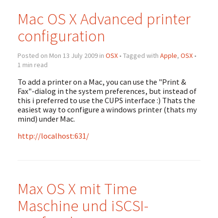
Mac OS X Advanced printer
configuration
Posted on Mon 13 July 2009 in
OSX
• Tagged with
Apple
,
OSX
•
1 min read
To add a printer on a Mac, you can use the "Print &
Fax"-dialog in the system preferences, but instead of
this i preferred to use the CUPS interface :) Thats the
easiest way to configure a windows printer (thats my
mind) under Mac.
http://localhost:631/
Max OS X mit Time
Maschine und iSCSI-