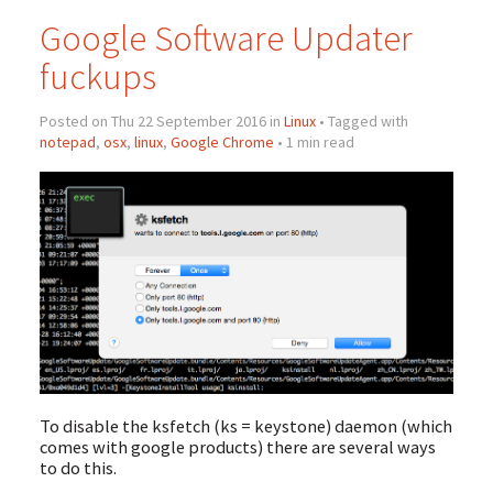
Google Software Updater
fuckups
Posted on Thu 22 September 2016 in
Linux
• Tagged with
notepad
,
osx
,
linux
,
Google Chrome
• 1 min read
To disable the ksfetch (ks = keystone) daemon (which
comes with google products) there are several ways
to do this.