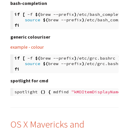
bash-completion
if
[
-f
$(
brew
--prefix
)
/etc/bash_completion
source
$(
brew
--prefix
)
fi
generic colouriser
example - colour
if
[
-f
$(
brew
--prefix
)
/etc/grc.bashrc
]
;
t
source
$(
brew
--prefix
)
fi
spotlight for cmd
spotlight
()
{
mdfind
"kMDItemDisplayName ==
OS X Mavericks and