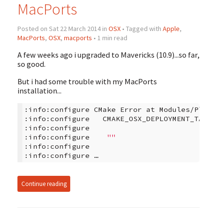
MacPorts
Posted on Sat 22 March 2014 in
OSX
• Tagged with
Apple
,
MacPorts
,
OSX
,
macports
• 1 min read
A few weeks ago i upgraded to Mavericks (10.9)...so far,
so good.
But i had some trouble with my MacPorts
installation...
:info:configure
CMake
Error
at
Modules/Platf
:info:configure
CMAKE_OSX_DEPLOYMENT_TARGE
:info:configure
:info:configure
""
:info:configure
:info:configure …
Continue reading