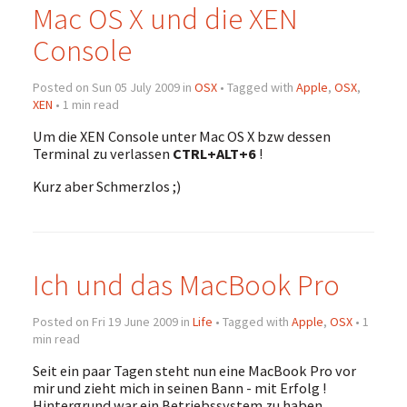
Mac OS X und die XEN
Console
Posted on Sun 05 July 2009 in
OSX
• Tagged with
Apple
,
OSX
,
XEN
• 1 min read
Um die XEN Console unter Mac OS X bzw dessen
Terminal zu verlassen
CTRL+ALT+6
!
Kurz aber Schmerzlos ;)
Ich und das MacBook Pro
Posted on Fri 19 June 2009 in
Life
• Tagged with
Apple
,
OSX
• 1
min read
Seit ein paar Tagen steht nun eine MacBook Pro vor
mir und zieht mich in seinen Bann - mit Erfolg !
Hintergrund war ein Betriebssystem zu haben,